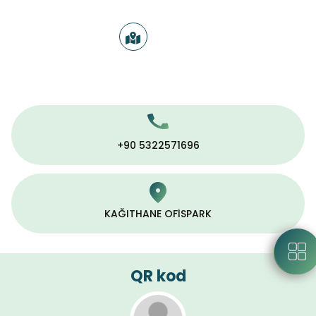
+90 5322571696
KAĞITHANE OFİSPARK
QR kod