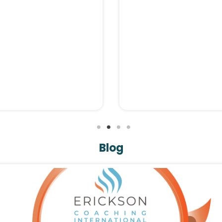
Profesyonel Üçüncü Göz
Koçluğu hizmeti...
hizmet...
Blog