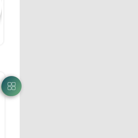
Takım Koçluğu
Takım Koçl
Superfresh_İzmir
Brain Fit_
Bölge Müdürlüğü