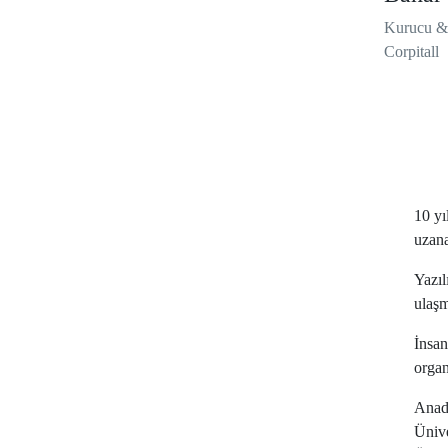
Kurucu &
Corpitall
10 yı
uzana
Yazıl
ulaşm
İnsan
organ
Anado
Ünive