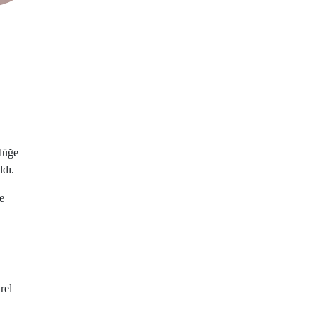
rlüğe
ldı.
e
rel