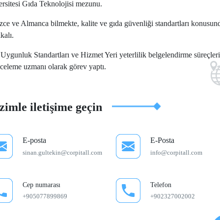
rsitesi Gıda Teknolojisi mezunu.
izce ve Almanca bilmekte, kalite ve gıda güvenliği standartları konusun
ikalı.
Uygunluk Standartları ve Hizmet Yeri yeterlilik belgelendirme süreçler
nceleme uzmanı olarak görev yaptı.
zimle iletişime geçin
E-posta
E-Posta
sinan.gultekin@corpitall.com
info@corpitall.com
Cep numarası
Telefon
+905077899869
+902327002002