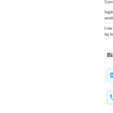
Ünive
İngil
sertif
Gıda 
dış i
Bi