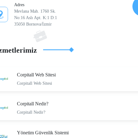
Adres
Mevlana Mah. 1760 Sk.
No:16 Aslı Apt. K:1 D:1
35050 Bornova/İzmir
zmetlerimiz
Corpitall Web Sitesi
Corpitall Web Sitesi
Corpitall Nedir?
Corpitall Nedir?
Yönetim Güvenlik Sistemi